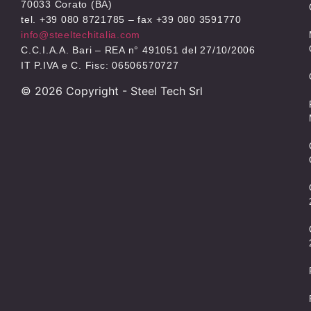
70033 Corato (BA)
tel. +39 080 8721785 – fax +39 080 3591770
info@steeltechitalia.com
C.C.I.A.A. Bari – REA n° 491051 del 27/10/2006
IT P.IVA e C. Fisc: 06506570727
©
2026
Copyright - Steel Tech Srl