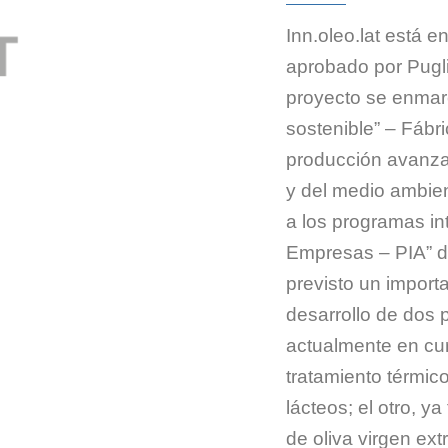
Inn.oleo.lat está e
aprobado por Puglia
proyecto se enmar
sostenible” – Fábri
producción avanza
y del medio ambien
a los programas i
Empresas – PIA” de
previsto un import
desarrollo de dos 
actualmente en cur
tratamiento térmic
lácteos; el otro, ya
de oliva virgen ex