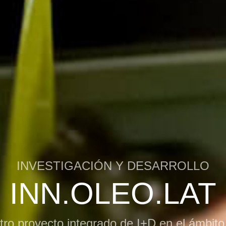
INVESTIGACIÓN Y DESARROLLO
INN.OLEO.LAT
stro proyecto integrado de I+D en el ámbito