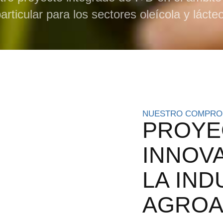
articular para los sectores oleícola y lácte
NUESTRO COMPRO
PROYE
INNOV
LA IND
AGROA