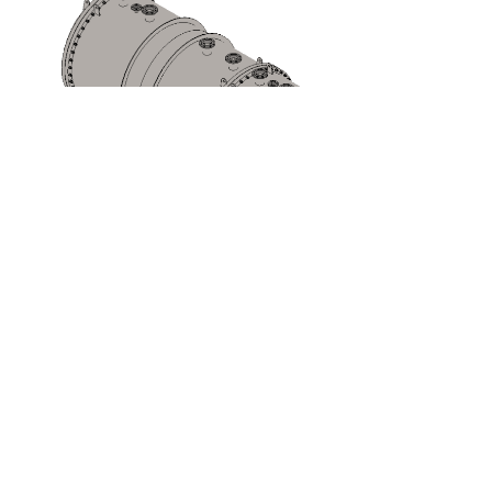
Competencia consolidada – UNI EN 14015
Steeltech de Corato
cuenta con una
experiencia reconocida en el diseño y la
construcción de
tanques verticales