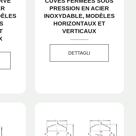
RVE
CUVES FERMÉES SOUS
ER
PRESSION EN ACIER
DÈLES
INOXYDABLE, MODÈLES
S
HORIZONTAUX ET
T
VERTICAUX
X
DETTAGLI