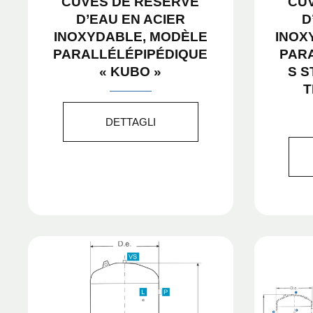
CUVES DE RÉSERVE
CU
D’EAU EN ACIER
D
INOXYDABLE, MODÈLE
INOX
PARALLÉLÉPIPÉDIQUE
PAR
« KUBO »
S 
T
DETTAGLI