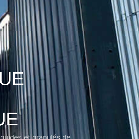
QUE
UE
iquides et granulés de