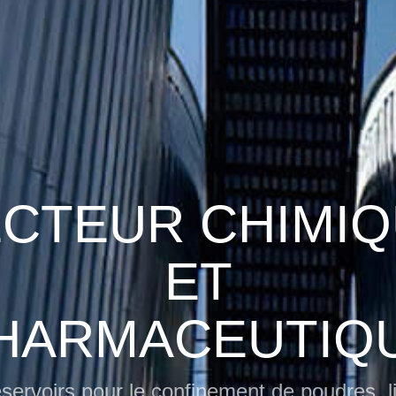
CTEUR CHIMI
ET
HARMACEUTIQ
servoirs pour le confinement de poudres, l