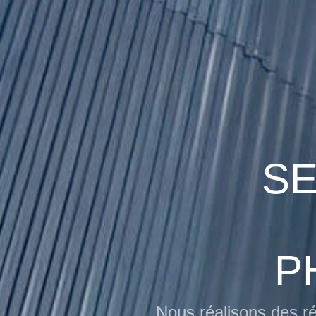
SE
P
Nous réalisons des ré