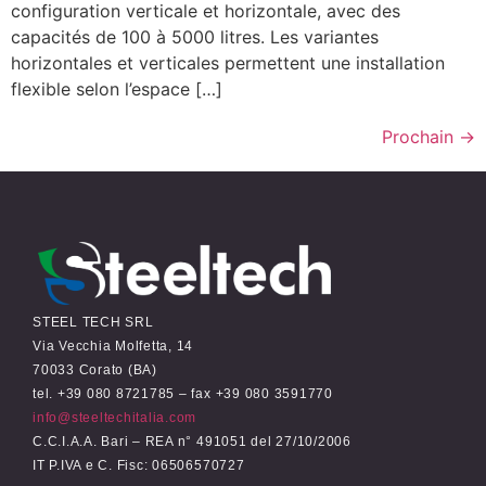
configuration verticale et horizontale, avec des
capacités de 100 à 5000 litres. Les variantes
horizontales et verticales permettent une installation
flexible selon l’espace […]
Prochain
→
STEEL TECH SRL
Via Vecchia Molfetta, 14
70033 Corato (BA)
tel. +39 080 8721785 – fax +39 080 3591770
info@steeltechitalia.com
C.C.I.A.A. Bari – REA n° 491051 del 27/10/2006
IT P.IVA e C. Fisc: 06506570727