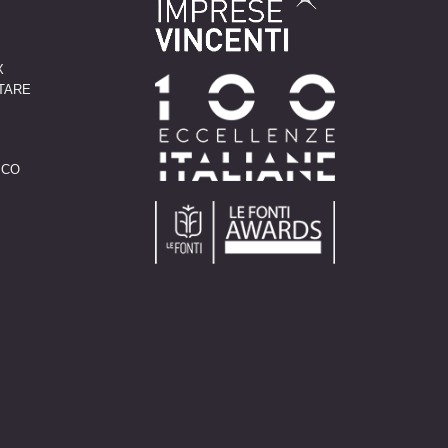
X
TARE
X
ICO
X