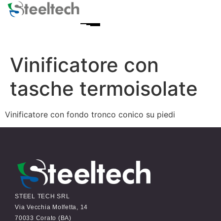
Vinificatore con
tasche termoisolate
Vinificatore con fondo tronco conico su piedi
STEEL TECH SRL
Via Vecchia Molfetta, 14
70033 Corato (BA)