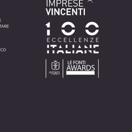
X
TARE
X
ICO
X