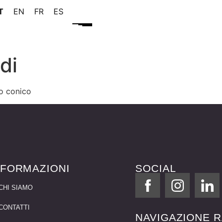
T
EN
FR
ES
di
co conico
NFORMAZIONI
SOCIAL
CHI SIAMO
CONTATTI
NAVIGAZIONE R