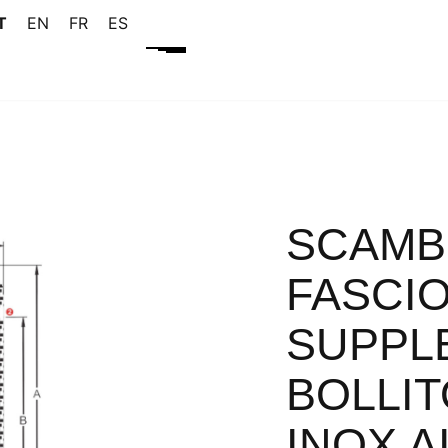
T
EN
FR
ES
SCAMBI
FASCI
SUPPL
BOLLIT
INOX AI